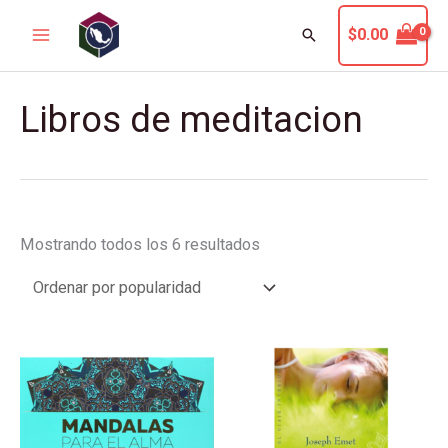
Ir
Buscar
$
0.00
al
contenido
Sorted
Libros de meditacion
by
popularity
Mostrando todos los 6 resultados