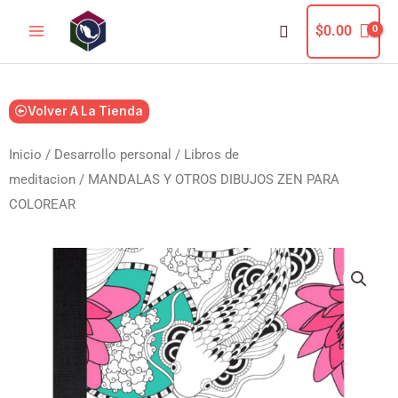
Ir
Buscar
$
0.00
al
contenido
Volver A La Tienda
Inicio
/
Desarrollo personal
/
Libros de
meditacion
/ MANDALAS Y OTROS DIBUJOS ZEN PARA
COLOREAR