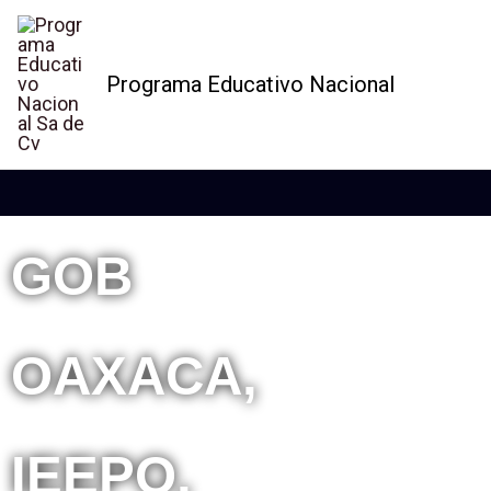
Ir
al
Programa Educativo Nacional
contenido
GOB
OAXACA,
IEEPO,