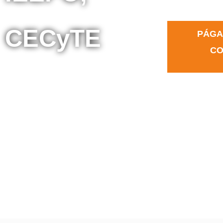
CECyTE
PÁGA
CO
TECNOLOGÍA, LÍNEA
BLANCA Y
LIBROS
PARA TU
HOGAR Y TRABAJO