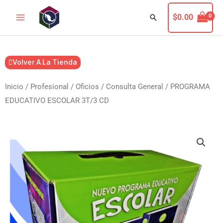
Ir
Buscar
$
0.00
al
contenido
Volver A La Tienda
Inicio
/
Profesional / Oficios
/
Consulta General
/ PROGRAMA
EDUCATIVO ESCOLAR 3T/3 CD