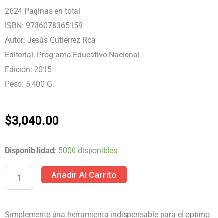
2624 Paginas en total
ISBN: 9786078365159
Autor: Jesús Gutiérrez Roa
Editorial: Programa Educativo Nacional
Edición: 2015
Peso: 5,400 G.
$
3,040.00
PROGRAMA
Disponibilidad:
5000 disponibles
EDUCATIVO
Añadir Al Carrito
ESCOLAR
3T/3
CD
Simplemente una herramienta indispensable para el optimo