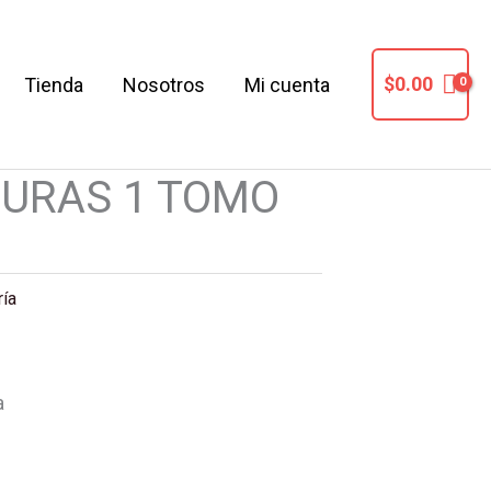
$
0.00
Tienda
Nosotros
Mi cuenta
LTURA EN
DURAS 1 TOMO
ría
a