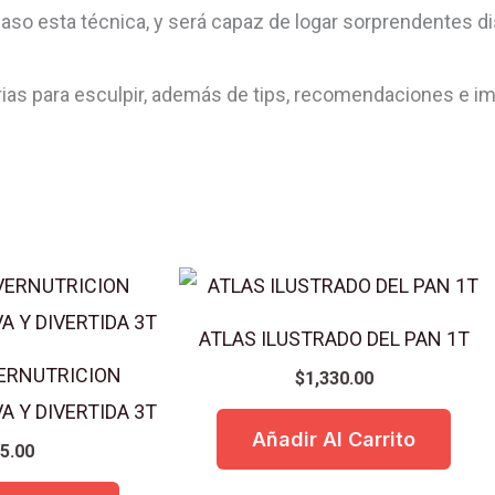
VERDURAS
paso esta técnica, y será capaz de logar sorprendentes d
1
TOMO
arias para esculpir, además de tips, recomendaciones e 
cantidad
ATLAS ILUSTRADO DEL PAN 1T
VERNUTRICION
$
1,330.00
A Y DIVERTIDA 3T
Añadir Al Carrito
5.00