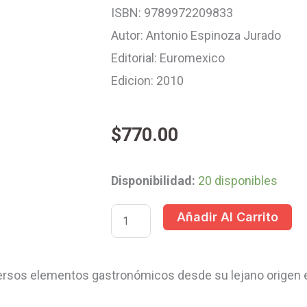
ISBN: 9789972209833
Autor: Antonio Espinoza Jurado
Editorial: Euromexico
Edicion: 2010
$
770.00
LIBRO
Disponibilidad:
20 disponibles
DE
Añadir Al Carrito
ESCULTURA
EN
FRUTAS
iversos elementos gastronómicos desde su lejano origen en
Y