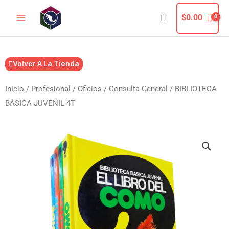
Ir
Buscar
$
0.00
al
contenido
Volver A La Tienda
Inicio
/
Profesional / Oficios
/
Consulta General
/ BIBLIOTECA
BÁSICA JUVENIL 4T