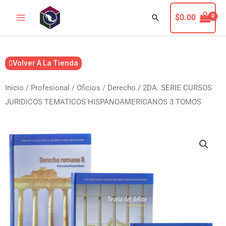
Ir
Buscar
$
0.00
al
contenido
Volver A La Tienda
Inicio
/
Profesional / Oficios
/
Derecho
/ 2DA. SERIE CURSOS
JURIDICOS TEMATICOS HISPANOAMERICANOS 3 TOMOS