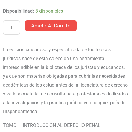
2DA.
Disponibilidad:
8 disponibles
SERIE
Añadir Al Carrito
CURSOS
JURIDICOS
TEMATICOS
La edición cuidadosa y especializada de los tópicos
HISPANOAMERICANOS
jurídicos hace de esta colección una herramienta
3
imprescindible en la biblioteca de los juristas y educandos,
TOMOS
ya que son materias obligadas para cubrir las necesidades
cantidad
académicas de los estudiantes de la licenciatura de derecho
y valioso material de consulta para profesionales dedicados
a la investigación y la práctica jurídica en cualquier país de
Hispanoamérica.
TOMO 1: INTRODUCCIÓN AL DERECHO PENAL