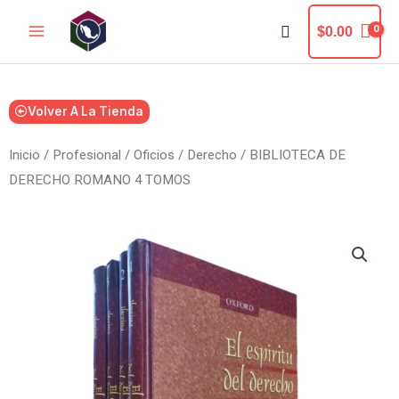
Ir
Buscar
$
0.00
al
contenido
Volver A La Tienda
Inicio
/
Profesional / Oficios
/
Derecho
/ BIBLIOTECA DE
DERECHO ROMANO 4 TOMOS