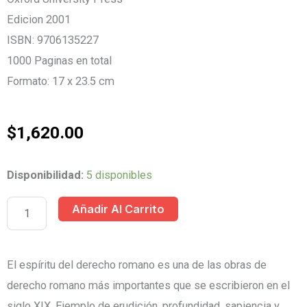
Edicion 2001
ISBN: 9706135227
1000 Paginas en total
Formato: 17 x 23.5 cm
$
1,620.00
BIBLIOTECA
Disponibilidad:
5 disponibles
DE
Añadir Al Carrito
DERECHO
ROMANO
4
El espíritu del derecho romano es una de las obras de
TOMOS
derecho romano más importantes que se escribieron en el
cantidad
siglo XIX. Ejemplo de erudición, profundidad, sapiencia y