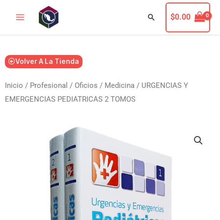
Ir
Buscar
$
0.00
al
contenido
Volver A La Tienda
Inicio
/
Profesional / Oficios
/
Medicina
/ URGENCIAS Y
EMERGENCIAS PEDIATRICAS 2 TOMOS