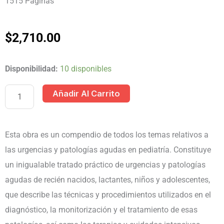
1515 Paginas
$
2,710.00
URGENCIAS
Disponibilidad:
10 disponibles
Y
Añadir Al Carrito
EMERGENCIAS
PEDIATRICAS
2
Esta obra es un compendio de todos los temas relativos a
TOMOS
las urgencias y patologías agudas en pediatría. Constituye
cantidad
un inigualable tratado práctico de urgencias y patologías
agudas de recién nacidos, lactantes, niños y adolescentes,
que describe las técnicas y procedimientos utilizados en el
diagnóstico, la monitorización y el tratamiento de esas