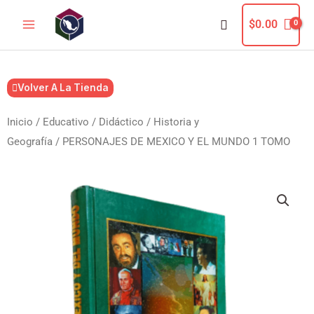
Ir
Buscar
$
0.00
al
contenido
Volver A La Tienda
Inicio
/
Educativo / Didáctico
/
Historia y
Geografía
/ PERSONAJES DE MEXICO Y EL MUNDO 1 TOMO