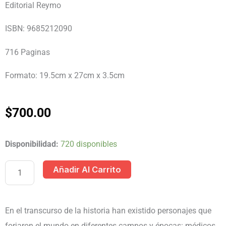
Editorial Reymo
ISBN: 9685212090
716 Paginas
Formato: 19.5cm x 27cm x 3.5cm
$
700.00
PERSONAJES
Disponibilidad:
720 disponibles
DE
Añadir Al Carrito
MEXICO
Y
EL
En el transcurso de la historia han existido personajes que
MUNDO
forjaron el mundo en diferentes campos y épocas: médicos,