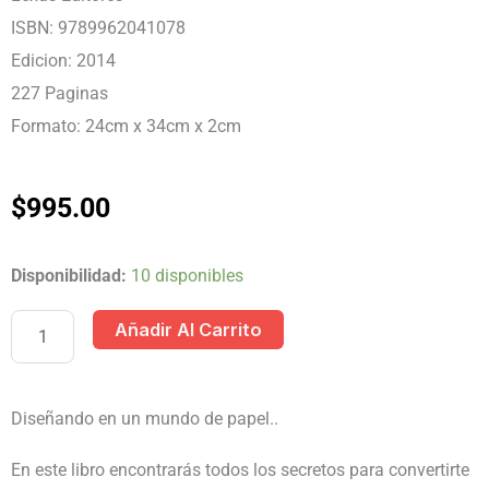
ISBN: 9789962041078
Edicion: 2014
227 Paginas
Formato: 24cm x 34cm x 2cm
$
995.00
PEQUEÑAS
Disponibilidad:
10 disponibles
DISEÑADORAS
Añadir Al Carrito
DE
MODAS
1T/DVD
Diseñando en un mundo de papel..
cantidad
En este libro encontrarás todos los secretos para convertirte