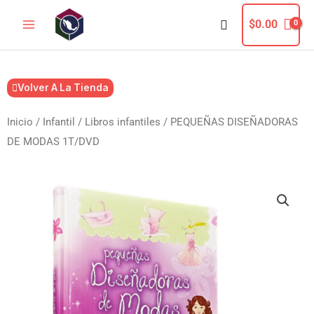
Ir
Buscar
$
0.00
al
contenido
Volver A La Tienda
Inicio
/
Infantil
/
Libros infantiles
/ PEQUEÑAS DISEÑADORAS
DE MODAS 1T/DVD