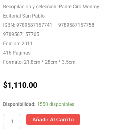
Recopilacion y seleccion: Padre Ciro Monroy
Editorial San Pablo
ISBN: 9789587157741 – 9789587157758 –
9789587157765
Edicion: 2011
416 Paginas
Formato: 21.8cm * 28cm * 3.5cm
$
1,110.00
LIBRO
Disponibilidad:
1550 disponibles
DE
Añadir Al Carrito
ORACIONES
EN