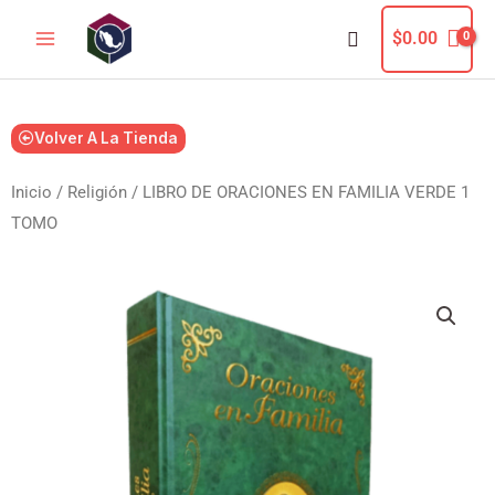
Ir
Buscar
$
0.00
al
contenido
Volver A La Tienda
Inicio
/
Religión
/ LIBRO DE ORACIONES EN FAMILIA VERDE 1
TOMO