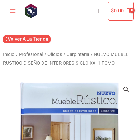
Ir
Buscar
$
0.00
al
contenido
Volver A La Tienda
Inicio
/
Profesional / Oficios
/
Carpinteria
/ NUEVO MUEBLE
RUSTICO DISEÑO DE INTERIORES SIGLO XXI 1 TOMO