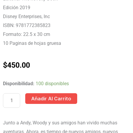
Edición 2019
Disney Enterprises, Inc
ISBN: 9781772385823
Formato: 22.5 x 30 cm
10 Paginas de hojas gruesa
$
450.00
LIBRO
Disponibilidad:
100 disponibles
TOY
Añadir Al Carrito
STORY
4:
ENTRE
Junto a Andy, Woody y sus amigos han vivido muchas
AMIGOS
aventuras. Ahora, es tiempo de nuevos amigos, nuevos