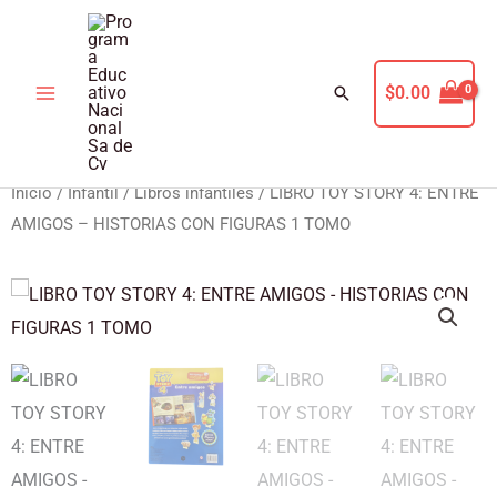
Ir
al
contenido
Buscar
$
0.00
Volver A La Tienda
Inicio
/
Infantil
/
Libros infantiles
/ LIBRO TOY STORY 4: ENTRE
AMIGOS – HISTORIAS CON FIGURAS 1 TOMO