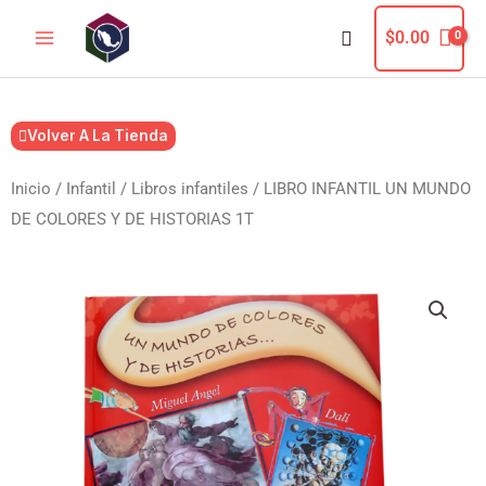
Ir
Buscar
$
0.00
al
contenido
Volver A La Tienda
Inicio
/
Infantil
/
Libros infantiles
/ LIBRO INFANTIL UN MUNDO
DE COLORES Y DE HISTORIAS 1T