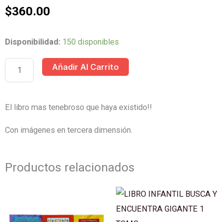
$
360.00
LIBRO
Disponibilidad:
150 disponibles
INFANTIL
Añadir Al Carrito
LA
CASA
EMBRUJADA
El libro mas tenebroso que haya existido!!
1
Con imágenes en tercera dimensión.
TOMO
cantidad
Productos relacionados