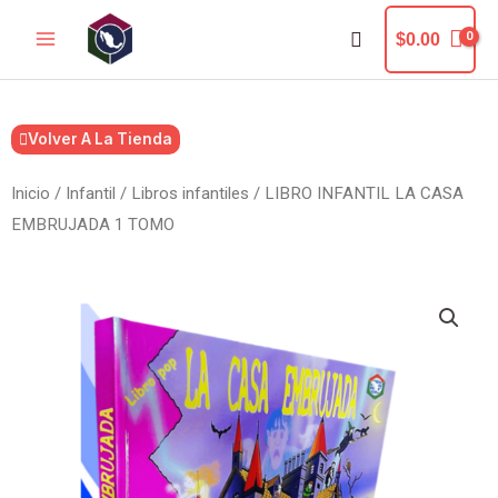
Ir
Buscar
$
0.00
al
contenido
Volver A La Tienda
Inicio
/
Infantil
/
Libros infantiles
/ LIBRO INFANTIL LA CASA
EMBRUJADA 1 TOMO