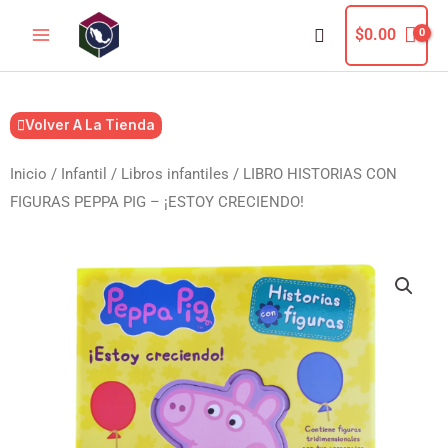
Ir
Buscar
$
0.00
al
contenido
Volver A La Tienda
Inicio
/
Infantil
/
Libros infantiles
/ LIBRO HISTORIAS CON
FIGURAS PEPPA PIG – ¡ESTOY CRECIENDO!