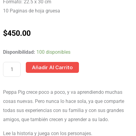
Formato: 22.5 x 30 cm
10 Paginas de hoja gruesa
$
450.00
LIBRO
Disponibilidad:
100 disponibles
HISTORIAS
Añadir Al Carrito
CON
FIGURAS
PEPPA
Peppa Pig crece poco a poco, y va aprendiendo muchas
PIG
cosas nuevas. Pero nunca lo hace sola, ya que comparte
-
todas sus experiencias con su familia y con sus grandes
¡ESTOY
amigos, que también crecen y aprender a su lado.
CRECIENDO!
Lee la historia y juega con los personajes.
cantidad