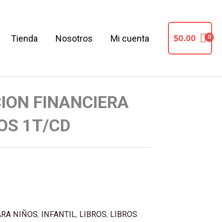
Tienda
Nosotros
Mi cuenta
$
0.00
CION FINANCIERA
OS 1T/CD
ARA NIÑOS
,
INFANTIL
,
LIBROS
,
LIBROS