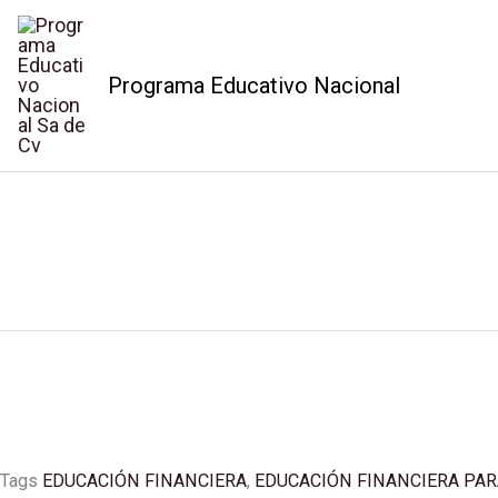
Ir
al
Programa Educativo Nacional
contenido
LIBRO
Volver A La Tienda
DE
Inicio
/
Profesional / Oficios
/
Consulta General
/ LIBRO DE 
EDUCACION
FINANCIERA
PARA
NIÑOS
1T/CD
cantidad
Tags
EDUCACIÓN FINANCIERA
,
EDUCACIÓN FINANCIERA PAR