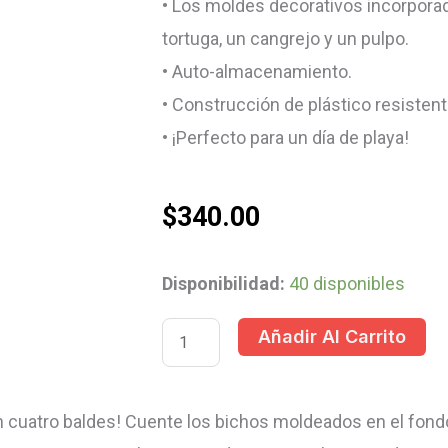
• Los moldes decorativos incorporad
tortuga, un cangrejo y un pulpo.
• Auto-almacenamiento.
• Construcción de plástico resistent
• ¡Perfecto para un día de playa!
$
340.00
JUEGO
Disponibilidad:
40 disponibles
DE
Añadir Al Carrito
BALDES
APILABLES
DE
con cuatro baldes! Cuente los bichos moldeados en el fond
PLAYA