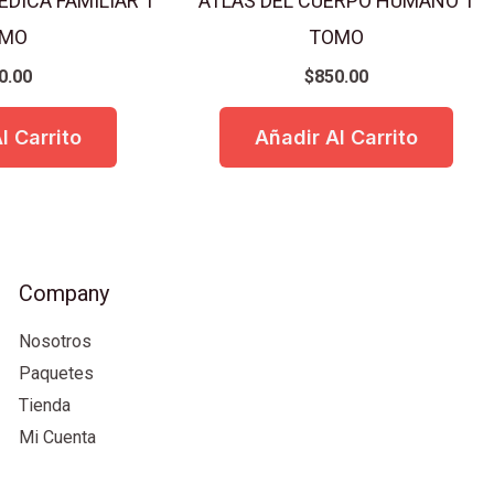
DICA FAMILIAR 1
ATLAS DEL CUERPO HUMANO 1
MO
TOMO
0.00
$
850.00
l Carrito
Añadir Al Carrito
Company
Nosotros
Paquetes
Tienda
Mi Cuenta