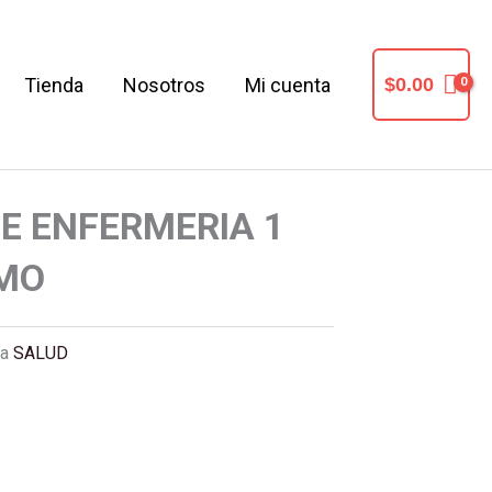
Tienda
Nosotros
Mi cuenta
$
0.00
E ENFERMERIA 1
MO
ta
SALUD