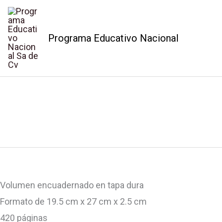
Ir
al
Programa Educativo Nacional
contenido
FUNDAMENTOS
Volver A La Tienda
DE
Inicio
/
Profesional / Oficios
/
Enfermería
/ FUNDAMENTOS D
ENFERMERIA
1
TOMO
cantidad
Volumen encuadernado en tapa dura
Formato de 19.5 cm x 27 cm x 2.5 cm
420 páginas