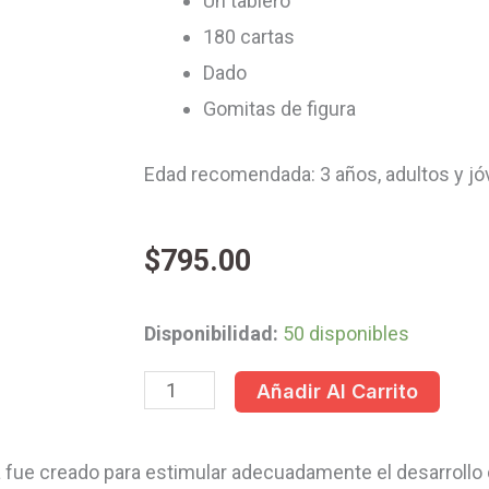
Un tablero
180 cartas
Dado
Gomitas de figura
Edad recomendada: 3 años, adultos y j
$
795.00
EL
Disponibilidad:
50 disponibles
JUEGO
Añadir Al Carrito
DE
LA
ca fue creado para estimular adecuadamente el desarrollo d
CONCIENCIA