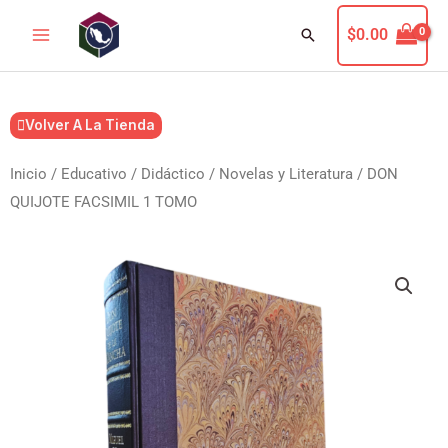
Ir
Buscar
$
0.00
al
contenido
Volver A La Tienda
Inicio
/
Educativo / Didáctico
/
Novelas y Literatura
/ DON
QUIJOTE FACSIMIL 1 TOMO