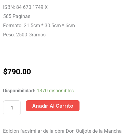
ISBN: 84 670 1749 X
565 Paginas
Formato: 21.5cm * 30.5cm * 6cm
Peso: 2500 Gramos
$
790.00
DON
Disponibilidad:
1370 disponibles
QUIJOTE
Añadir Al Carrito
FACSIMIL
1
TOMO
Edición facsimilar de la obra Don Quijote de la Mancha
cantidad