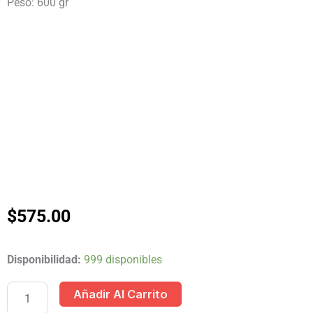
Peso: 600 gr
$
575.00
DICCIONARIO
Disponibilidad:
999 disponibles
VISUAL
Añadir Al Carrito
GRIJALBO