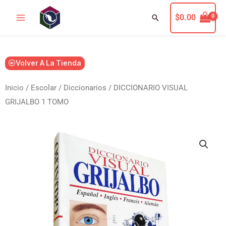
Ir
Buscar
$
0.00
al
contenido
Volver A La Tienda
Inicio
/
Escolar
/
Diccionarios
/ DICCIONARIO VISUAL
GRIJALBO 1 TOMO