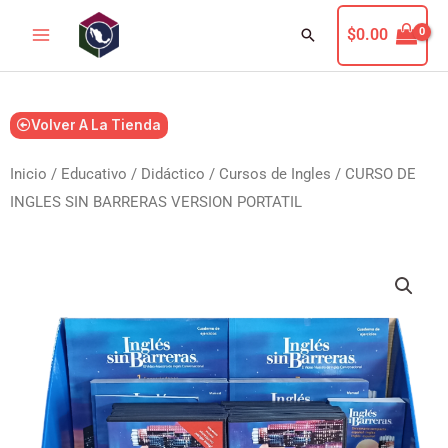
Ir
Buscar
$
0.00
al
contenido
Volver A La Tienda
Inicio
/
Educativo / Didáctico
/
Cursos de Ingles
/ CURSO DE
INGLES SIN BARRERAS VERSION PORTATIL