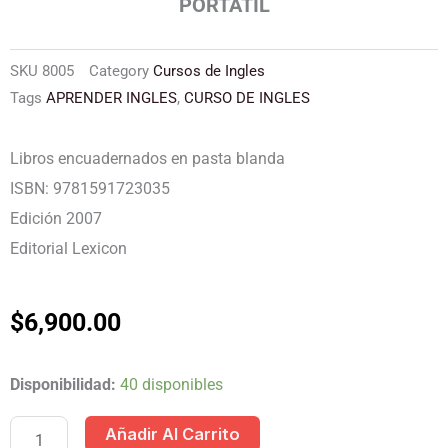
PORTATIL
SKU
8005
Category
Cursos de Ingles
Tags
APRENDER INGLES
,
CURSO DE INGLES
Libros encuadernados en pasta blanda
ISBN: 9781591723035
Edición 2007
Editorial Lexicon
$
6,900.00
CURSO
Disponibilidad:
40 disponibles
DE
Añadir Al Carrito
INGLES