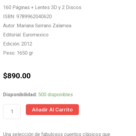
160 Páginas + Lentes 3D y 2 Discos
ISBN: 9789962040620
Autor: Mariana Serrano Zalamea
Editorial: Euromexico
Edición: 2012
Peso: 1650 gr
$
890.00
CUENTOS
Disponibilidad:
500 disponibles
CLASICOS
Añadir Al Carrito
PARA
NIÑOS
EN
Una selección de fabulosos cuentos clásicos que