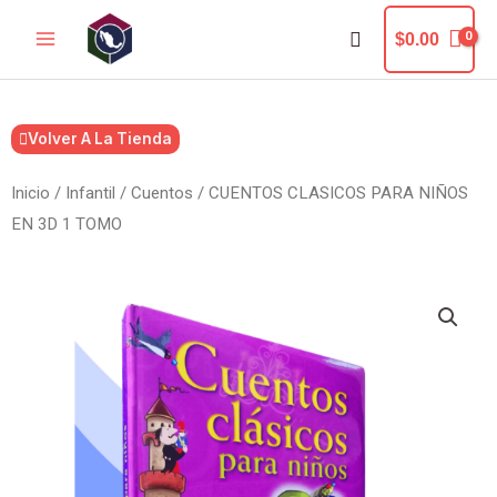
Ir
Buscar
$
0.00
al
contenido
Volver A La Tienda
Inicio
/
Infantil
/
Cuentos
/ CUENTOS CLASICOS PARA NIÑOS
EN 3D 1 TOMO