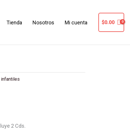
$
0.00
Tienda
Nosotros
Mi cuenta
COS INFANTIL
 infantiles
cluye 2 Cds.