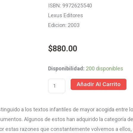
ISBN: 9972625540
Lexus Editores
Edicion: 2003
$
880.00
CUENTOS
Disponibilidad:
200 disponibles
CLASICOS
Añadir Al Carrito
INFANTIL
1T/2CD
cantidad
nguido a los textos infantiles de mayor acogida entre los
rgumentos. Algunos de estos han adquirido la categoría de
s por estas razones que constantemente volvemos a ellos,