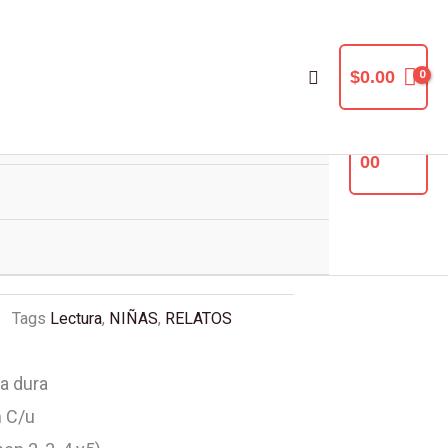
Buscar
$
0.00
$
0.
00
NEY PRINCESAS 6
ON 4 CDS
Tags
Lectura
,
NIÑAS
,
RELATOS
a dura
m C/u