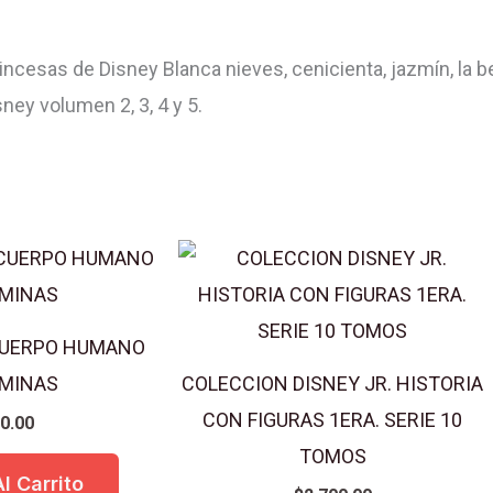
CON
4
esas de Disney Blanca nieves, cenicienta, jazmín, la bell
CDS
ney volumen 2, 3, 4 y 5.
cantidad
 CUERPO HUMANO
AMINAS
COLECCION DISNEY JR. HISTORIA
CON FIGURAS 1ERA. SERIE 10
0.00
TOMOS
l Carrito