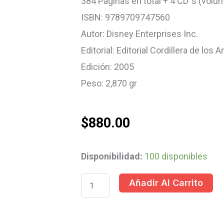
384 Páginas en total + 4 CD´s (volum
ISBN: 9789709747560
Autor: Disney Enterprises Inc.
Editorial: Editorial Cordillera de los 
Edición: 2005
Peso: 2,870 gr
$
880.00
COLECCION
Disponibilidad:
100 disponibles
DISNEY
Añadir Al Carrito
PRINCESAS
6
TOMOS