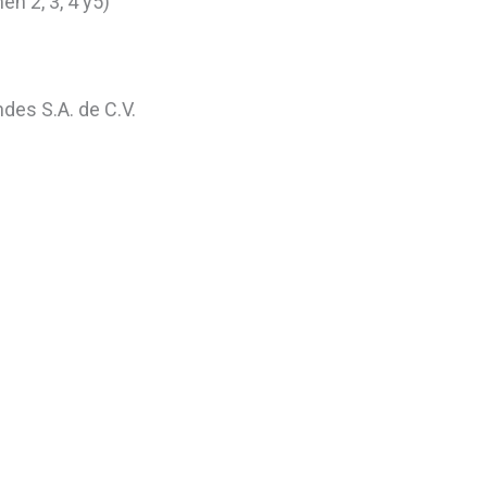
en 2, 3, 4 y5)
Andes S.A. de C.V.