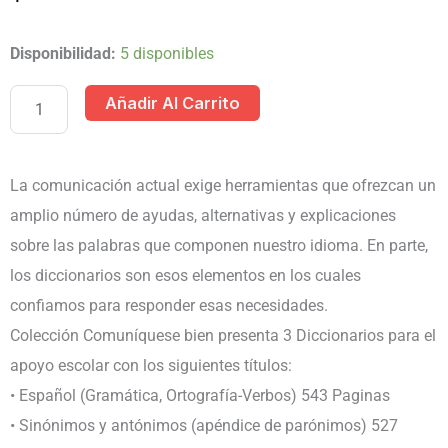
COLECCION
Disponibilidad:
5 disponibles
COMUNIQUESE
Añadir Al Carrito
BIEN
3
DICCIONARIOS
La comunicación actual exige herramientas que ofrezcan un
cantidad
amplio número de ayudas, alternativas y explicaciones
sobre las palabras que componen nuestro idioma. En parte,
los diccionarios son esos elementos en los cuales
confiamos para responder esas necesidades.
Colección Comuníquese bien presenta 3 Diccionarios para el
apoyo escolar con los siguientes títulos:
• Español (Gramática, Ortografía-Verbos) 543 Paginas
• Sinónimos y antónimos (apéndice de parónimos) 527