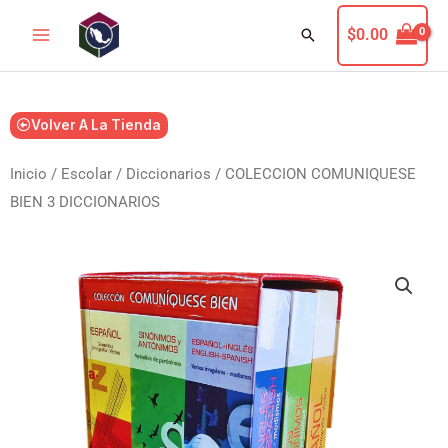
Ir
Buscar
$
0.00
al
contenido
Volver A La Tienda
Inicio
/
Escolar
/
Diccionarios
/ COLECCION COMUNIQUESE
BIEN 3 DICCIONARIOS