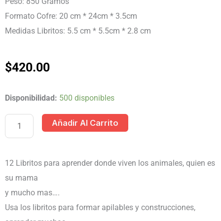
Peso: 850 Gramos
Formato Cofre: 20 cm * 24cm * 3.5cm
Medidas Libritos: 5.5 cm * 5.5cm * 2.8 cm
$
420.00
COFRE
Disponibilidad:
500 disponibles
INTERACTIVO
Añadir Al Carrito
PARA
APRENDER
MIS
12 Libritos para aprender donde viven los animales, quien es
PRIMEROS
su mama
ANIMALES
y mucho mas….
cantidad
Usa los libritos para formar apilables y construcciones,