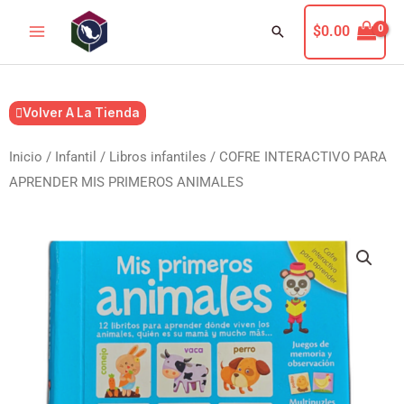
Ir
Buscar
$
0.00
al
contenido
Volver A La Tienda
Inicio
/
Infantil
/
Libros infantiles
/ COFRE INTERACTIVO PARA
APRENDER MIS PRIMEROS ANIMALES