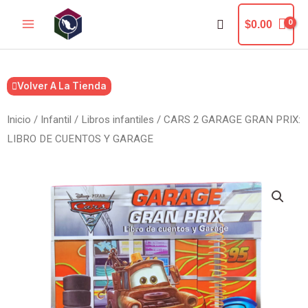
Ir
Buscar
$
0.00
al
contenido
Volver A La Tienda
Inicio
/
Infantil
/
Libros infantiles
/ CARS 2 GARAGE GRAN PRIX:
LIBRO DE CUENTOS Y GARAGE