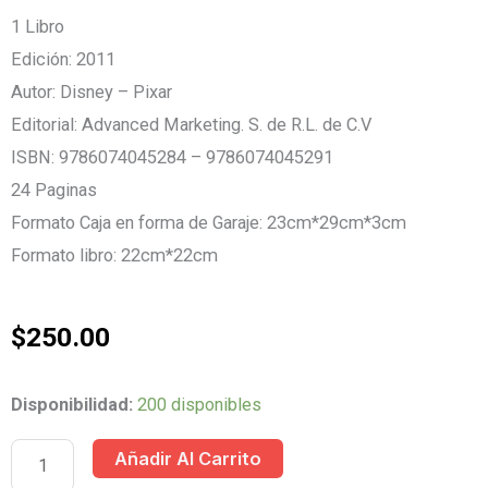
1 Libro
Edición: 2011
Autor: Disney – Pixar
Editorial: Advanced Marketing. S. de R.L. de C.V
ISBN: 9786074045284 – 9786074045291
24 Paginas
Formato Caja en forma de Garaje: 23cm*29cm*3cm
Formato libro: 22cm*22cm
$
250.00
CARS
Disponibilidad:
200 disponibles
2
Añadir Al Carrito
GARAGE