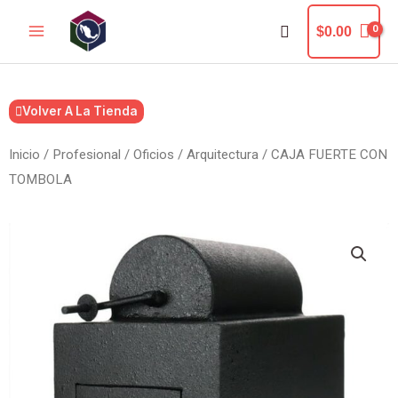
Ir
Buscar
$
0.00
al
contenido
Volver A La Tienda
Inicio
/
Profesional / Oficios
/
Arquitectura
/ CAJA FUERTE CON
TOMBOLA