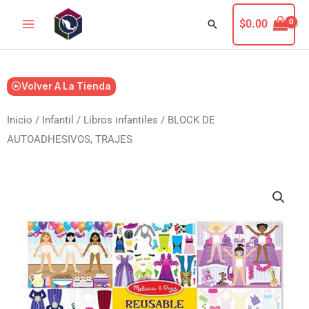
Ir
Buscar
$
0.00
al
contenido
Volver A La Tienda
Inicio
/
Infantil
/
Libros infantiles
/ BLOCK DE
AUTOADHESIVOS, TRAJES