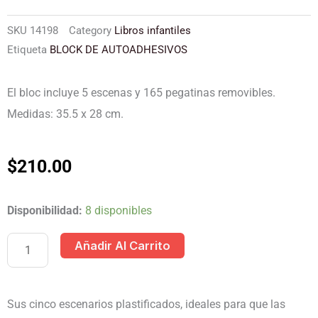
SKU
14198
Category
Libros infantiles
Etiqueta
BLOCK DE AUTOADHESIVOS
El bloc incluye 5 escenas y 165 pegatinas removibles.
Medidas: 35.5 x 28 cm.
$
210.00
BLOCK
Disponibilidad:
8 disponibles
DE
Añadir Al Carrito
AUTOADHESIVOS,
TRAJES
cantidad
Sus cinco escenarios plastificados, ideales para que las