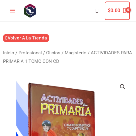
Ir
Buscar
$
0.00
al
contenido
Volver A La Tienda
Inicio
/
Profesional / Oficios
/
Magisterio
/ ACTIVIDADES PARA
PRIMARIA 1 TOMO CON CD