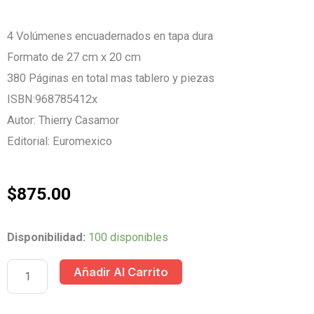
4 Volúmenes encuadernados en tapa dura
Formato de 27 cm x 20 cm
380 Páginas en total mas tablero y piezas
ISBN:968785412x
Autor: Thierry Casamor
Editorial: Euromexico
$
875.00
A
Disponibilidad:
100 disponibles
VER
Añadir Al Carrito
QUE
SABES