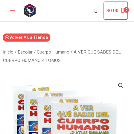
Ir
Buscar
$
0.00
al
contenido
Volver A La Tienda
Inicio
/
Escolar
/
Cuerpo Humano
/ A VER QUE SABES DEL
CUERPO HUMANO 4 TOMOS