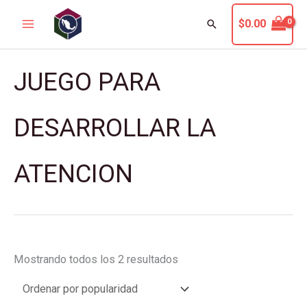
Ir
Buscar
$
0.00
al
contenido
Sorted
JUEGO PARA
by
popularity
DESARROLLAR LA
ATENCION
Mostrando todos los 2 resultados