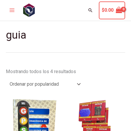
Ir
Buscar
$
0.00
al
contenido
Sorted
guia
by
popularity
Mostrando todos los 4 resultados