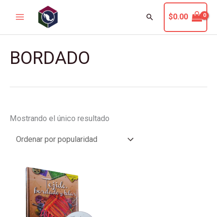
Ir
Buscar
$
0.00
al
contenido
BORDADO
Mostrando el único resultado