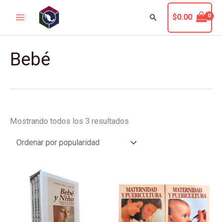
Ir
Buscar
$
0.00
al
contenido
Sorted
Bebé
by
popularity
Mostrando todos los 3 resultados