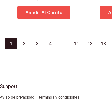
Añadir Al Carrito
A
1
2
3
4
…
11
12
13
Support
Aviso de privacidad – términos y condiciones