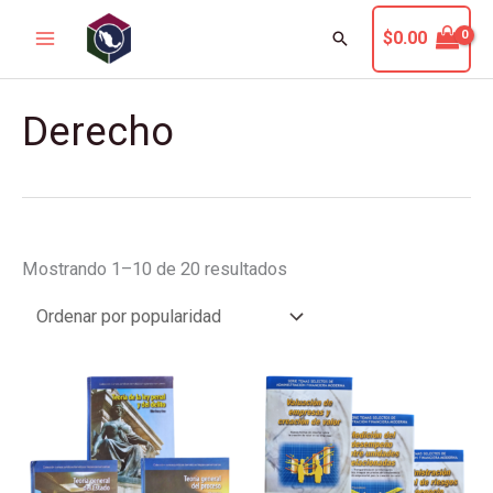
Ir
Buscar
$
0.00
al
contenido
Sorted
Derecho
by
popularity
Mostrando 1–10 de 20 resultados