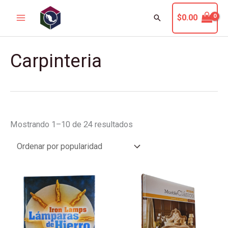
Ir
Buscar
$
0.00
al
contenido
Sorted
Carpinteria
by
popularity
Mostrando 1–10 de 24 resultados